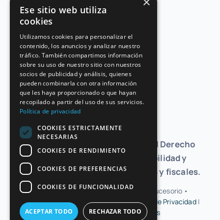
×
Ese sitio web utiliza
Contacto
cookies
Utilizamos cookies para personalizar el
Contacta con nosotros
contenido, los anuncios y analizar nuestro
tráfico. También compartimos información
jmoguel@ub.edu
sobre su uso de nuestro sitio con nuestros
socios de publicidad y análisis, quienes
Redes Sociales
pueden combinarla con otra información
que les haya proporcionado o que hayan
recopilado a partir del uso de sus servicios.
Política de privacidad
COOKIES ESTRICTAMENTE
NECESARIAS
Proyecto que busca actualizar el Derecho
COOKIES DE RENDIMIENTO
Sucesorio, mejorando la flexibilidad y
COOKIES DE PREFERENCIAS
eficiencia en los procesos legales y fiscales.
COOKIES DE FUNCIONALIDAD
© 2026• Modernización del Derecho Sucesorio •
Desarrollado por
CompsaOnline
•
Política de Privacidad
|
ACEPTAR TODO
RECHAZAR TODO
Aviso Legal
|
Política de Cookies